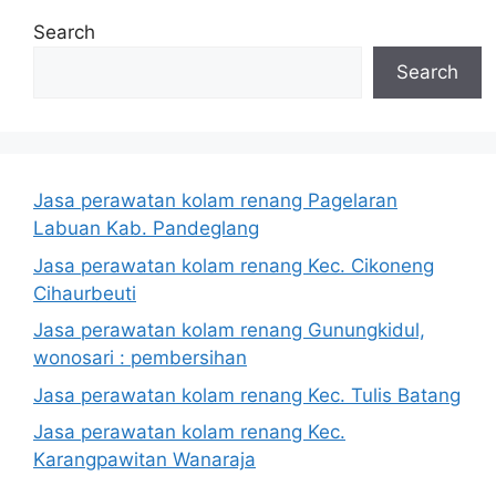
Search
Search
Jasa perawatan kolam renang Pagelaran
Labuan Kab. Pandeglang
Jasa perawatan kolam renang Kec. Cikoneng
Cihaurbeuti
Jasa perawatan kolam renang Gunungkidul,
wonosari : pembersihan
Jasa perawatan kolam renang Kec. Tulis Batang
Jasa perawatan kolam renang Kec.
Karangpawitan Wanaraja